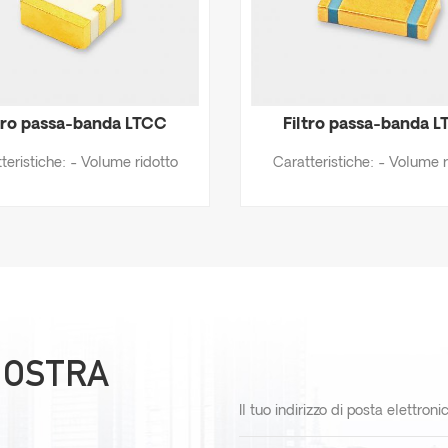
ltro passa-banda LTCC
Filtro passa-banda 
0-1850 MHz BPLT1750-
800-1400 MHz LTB11
teristiche: - Volume ridotto
Caratteristiche: - Volume r
200-5SC
600-5A
vato tasso di rifiuto - Tempi
- Elevato tasso di rifiuto -
nsegna brevi - Possibilità di
di consegna brevi - Possibil
gettazione personalizzata
progettazione personaliz
 NOSTRA