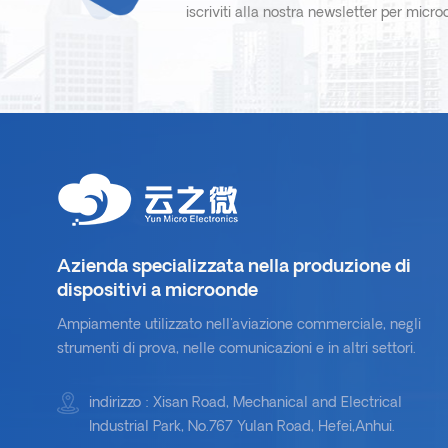
iscriviti alla nostra newsletter per micr
Azienda specializzata nella produzione di
dispositivi a microonde
Ampiamente utilizzato nell'aviazione commerciale, negli
strumenti di prova, nelle comunicazioni e in altri settori.
indirizzo : Xisan Road, Mechanical and Electrical
Industrial Park, No.767 Yulan Road, Hefei,Anhui.