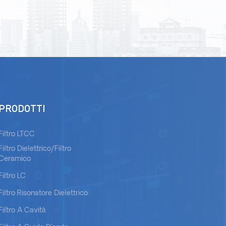
PRODOTTI
Filtro LTCC
Filtro Dielettrico/filtro
Ceramico
Filtro LC
Filtro Risonatore Dielettrico
Filtro A Cavità