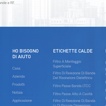
oonde e RF.
HO BISOGNO
ETICHETTE CALDE
DI AIUTO
Filtro A Montaggio
Superficiale
Casa
Filtro Di Reiezione Di Banda
Azienda
Del Risonatore Dielettrico
Prodotti
Filtro Passa Banda LTCC
Notizia
Filtro Passa Alto A Cavità
Applicazione
Filtro Di Reiezione Di Banda
Lc Di Piccole Dimensioni