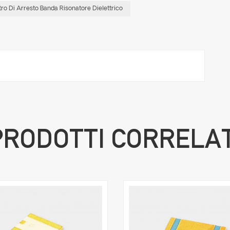
ltro Di Arresto Banda Risonatore Dielettrico
PRODOTTI CORRELAT