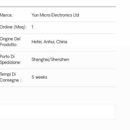
Marca:
Yun Micro Electronics Ltd
Ordine (moq):
1
Origine Del
Hefei, Anhui, China
Prodotto:
Porto Di
Shanghai/Shenzhen
Spedizione:
Tempi Di
5 weeks
Consegna：