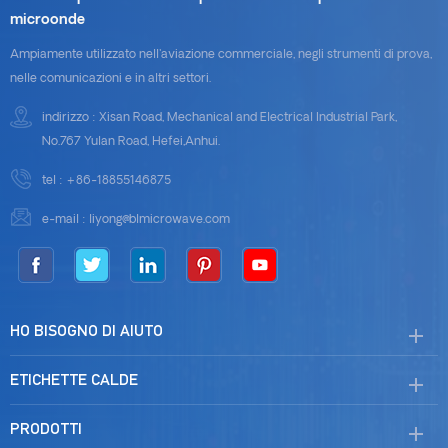
microonde
Ampiamente utilizzato nell'aviazione commerciale, negli strumenti di prova,
nelle comunicazioni e in altri settori.
indirizzo : Xisan Road, Mechanical and Electrical Industrial Park,
No.767 Yulan Road, Hefei,Anhui.
tel :
+86-18855146875
e-mail :
liyong@blmicrowave.com
HO BISOGNO DI AIUTO
ETICHETTE CALDE
PRODOTTI