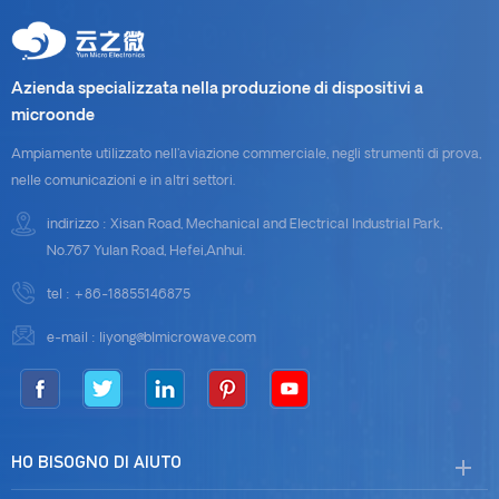
Azienda specializzata nella produzione di dispositivi a
microonde
Ampiamente utilizzato nell'aviazione commerciale, negli strumenti di prova,
nelle comunicazioni e in altri settori.
indirizzo : Xisan Road, Mechanical and Electrical Industrial Park,
No.767 Yulan Road, Hefei,Anhui.
tel :
+86-18855146875
e-mail :
liyong@blmicrowave.com
HO BISOGNO DI AIUTO