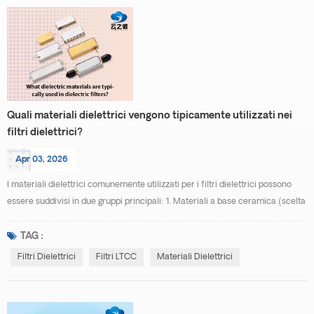
Quali materiali dielettrici vengono tipicamente utilizzati nei
filtri dielettrici?
Apr 03, 2026
I materiali dielettrici comunemente utilizzati per i filtri dielettrici possono
essere suddivisi in due gruppi principali: 1. Materiali a base ceramica (scelta
principale) Ceramiche ad alto Q : Ad esempio titanato di magnesio
(MgTiO₃), titanato di stronzio (SrTiO₃) e titanato di calcio (CaTiO₃) ,
TAG :
caratterizzati da elevate costanti dielettriche (εᵣ ≈ 20–100) e basse perdite
Filtri Dielettrici
Filtri LTCC
Materiali Dielettrici
(tanδ < 0,0002), adatti ...