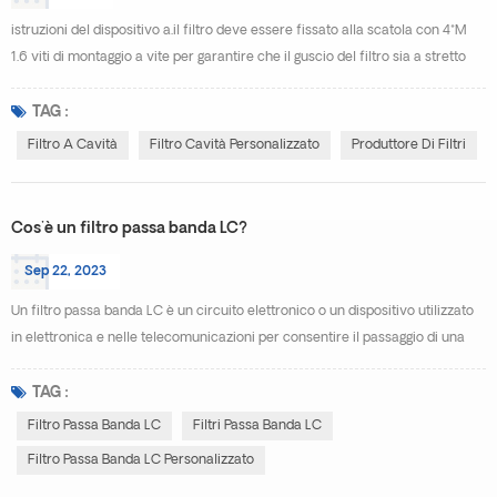
istruzioni del dispositivo a.il filtro deve essere fissato alla scatola con 4*M
1.6 viti di montaggio a vite per garantire che il guscio del filtro sia a stretto
contatto con la scatola per garantire una buona messa a terra. b.saldare i
pin di ingresso e di uscita del filtro nel circuito. il tempo di saldatura non
TAG :
deve essere troppo lungo e la temperatura del filtro supera i 180°C.
Filtro A Cavità
Filtro Cavità Personalizzato
Produttore Di Filtri
altrimenti, la ...
Cos'è un filtro passa banda LC?
Sep 22, 2023
Un filtro passa banda LC è un circuito elettronico o un dispositivo utilizzato
in elettronica e nelle telecomunicazioni per consentire il passaggio di una
gamma specifica di frequenze attenuando o bloccando le frequenze al di
fuori di tale gamma. Si chiama filtro "LC" perché è tipicamente costituito da
TAG :
componenti passivi: induttori (L) e condensatori (C). Il filtro passa banda LC
Filtro Passa Banda LC
Filtri Passa Banda LC
è progettato per ...
Filtro Passa Banda LC Personalizzato