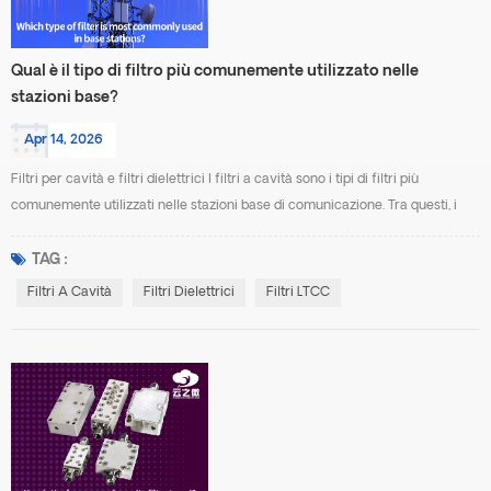
Qual è il tipo di filtro più comunemente utilizzato nelle
stazioni base?
Apr 14, 2026
Filtri per cavità e filtri dielettrici I filtri a cavità sono i tipi di filtri più
comunemente utilizzati nelle stazioni base di comunicazione. Tra questi, i
filtri a cavità sono i più diffusi nei sistemi di stazioni base macro, in
particolare nei sistemi front-end RF e nei combinatori, dove vengono
TAG :
utilizzati per la selezione della frequenza e la soppressione delle
Filtri A Cavità
Filtri Dielettrici
Filtri LTCC
interferenze. Filtri a cavità s...