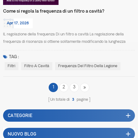
Come si regola la frequenza di un filtro a cavità?
Apr 17, 2026
IL regolazione della frequenza Di un filtro a cavità La regolazione della
frequenza di risonanza si ottiene solitamente modificando la lunghezza
elettrica effettiva della cavità risonante. Il metodo più comune consiste
nell'utilizzare viti o aste di regolazione. Quando la vite viene inserita più in
TAG :
profondità, aumenta l'effetto capacitivo o induttivo all'interno della cavità,
Filtri
Filtro A Cavità
Frequenza Del Filtro Della Legione
abbassando la frequen...
1
2
3
Un totale di
3
pagine
CATEGORIE
NUOVO BLOG