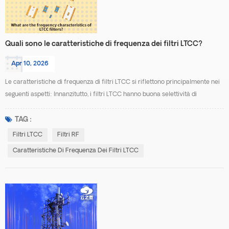
Quali sono le caratteristiche di frequenza dei filtri LTCC?
Apr 10, 2026
Le caratteristiche di frequenza di filtri LTCC si riflettono principalmente nei
seguenti aspetti: Innanzitutto, i filtri LTCC hanno buona selettività di
frequenza Integrando induttori, condensatori e altri componenti passivi
all'interno di un substrato ceramico multistrato, è possibile realizzare
TAG :
strutture di filtro di ordine elevato. Ciò consente una bassa perdita di
Filtri LTCC
Filtri RF
segnale all'interno della ban...
Caratteristiche Di Frequenza Dei Filtri LTCC