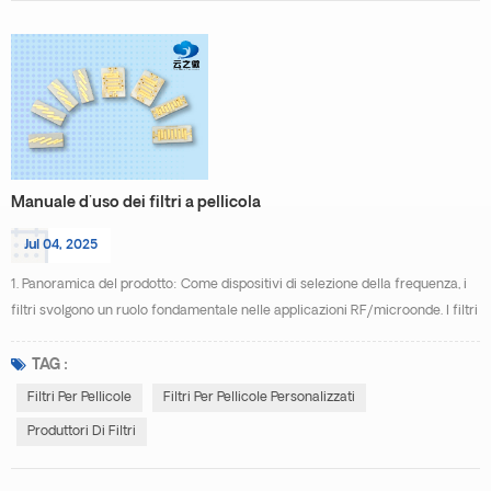
Manuale d'uso dei filtri a pellicola
Jul 04, 2025
1. Panoramica del prodotto: Come dispositivi di selezione della frequenza, i
filtri svolgono un ruolo fondamentale nelle applicazioni RF/microonde. I filtri
convenzionali sono in genere ingombranti, costosi da produrre e difficili da
integrare nei circuiti integrati monolitici. Sfruttando la nostra tecnologia
TAG :
proprietaria miniaturizzata a film sottile nella progettazione e fabbricazione
Filtri Per Pellicole
Filtri Per Pellicole Personalizzati
dei filtri...
Produttori Di Filtri