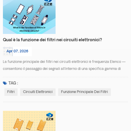
Qual è la funzione dei filtri nei circuiti elettronici?
Apr 07, 2026
La funzione principale dei filtri nei circuiti elettronici è frequenza Elenco —
consentono il passaggio dei segnali all'interno di una specifica gamma di
frequenze, sopprimendo o attenuando al contempo i segnali ad altre
frequenze. In sostanza, agiscono come "controllori del traffico" per
TAG :
l'elaborazione del segnale, ottimizzando le prestazioni del sistema attraverso
Filtri
Circuiti Elettronici
Funzione Principale Dei Filtri
la gestione dei percorsi di freq...