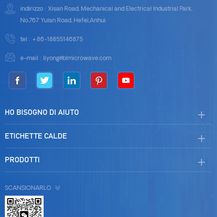
indirizzo : Xisan Road, Mechanical and Electrical Industrial Park,
No.767 Yulan Road, Hefei,Anhui.
tel :
+86-18855146875
e-mail :
liyong@blmicrowave.com
HO BISOGNO DI AIUTO
ETICHETTE CALDE
PRODOTTI
SCANSIONARLO