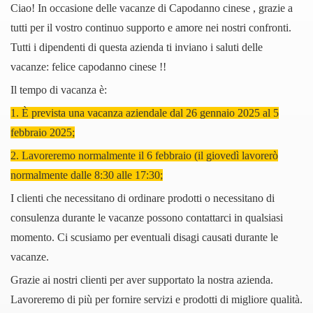
Ciao! In occasione delle vacanze di Capodanno
cinese
, grazie a
tutti per il vostro continuo supporto e amore nei nostri confronti.
Tutti i dipendenti di questa azienda ti inviano i saluti delle
vacanze: felice
capodanno cinese
!!
Il tempo di vacanza è:
1. È prevista una vacanza aziendale dal
26
gennaio 202
5
al
5
febbraio 202
5
;
2. Lavoreremo normalmente il
6 febbraio (il giovedì
lavorerò
normalmente dalle 8:30 alle 17:30;
I clienti che necessitano di ordinare prodotti o necessitano di
consulenza durante le vacanze possono contattarci in qualsiasi
momento. Ci scusiamo per eventuali disagi causati durante le
vacanze.
Grazie ai nostri clienti per aver supportato la nostra azienda.
Lavoreremo di più per fornire servizi e prodotti di migliore qualità.