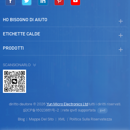
HO BISOGNO DI AIUTO
ETICHETTE CALDE
PRODOTTI
SCANSIONARLO
diritto dautore © 2026
Yun Micro Electronics Ltd
.tutti i diritti riservati.
皖ICP备16023861号-2
|
rete ipv6 supportata
Blog
|
Mappa Del Sito
|
XML
|
Politica Sulla Riservatezza