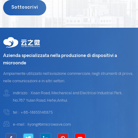
Azienda specializzata nella produzione di dispositivi a
microonde
Ampiamente utilizzato nell'aviazione commerciale, negli strumenti di prova,
nelle comunicazioni e in altri settori.
indirizzo : Xisan Road, Mechanical and Electrical Industrial Park,
No.767 Yulan Road, Hefei,Anhui.
tel :
+86-18855146875
e-mail :
liyong@blmicrowave.com