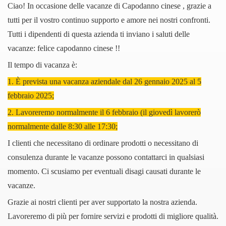
Ciao! In occasione delle vacanze di Capodanno
cinese
, grazie a
tutti per il vostro continuo supporto e amore nei nostri confronti.
Tutti i dipendenti di questa azienda ti inviano i saluti delle
vacanze: felice
capodanno cinese
!!
Il tempo di vacanza è:
1. È prevista una vacanza aziendale dal
26
gennaio 202
5
al
5
febbraio 202
5
;
2. Lavoreremo normalmente il
6 febbraio (il giovedì
lavorerò
normalmente dalle 8:30 alle 17:30;
I clienti che necessitano di ordinare prodotti o necessitano di
consulenza durante le vacanze possono contattarci in qualsiasi
momento. Ci scusiamo per eventuali disagi causati durante le
vacanze.
Grazie ai nostri clienti per aver supportato la nostra azienda.
Lavoreremo di più per fornire servizi e prodotti di migliore qualità.