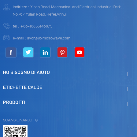
indirizzo : Xisan Road, Mechanical and Electrical Industrial Park,
No.767 Yulan Road, Hefei,Anhui.
tel :
+86-18855146875
e-mail :
liyong@blmicrowave.com
HO BISOGNO DI AIUTO
ETICHETTE CALDE
PRODOTTI
SCANSIONARLO