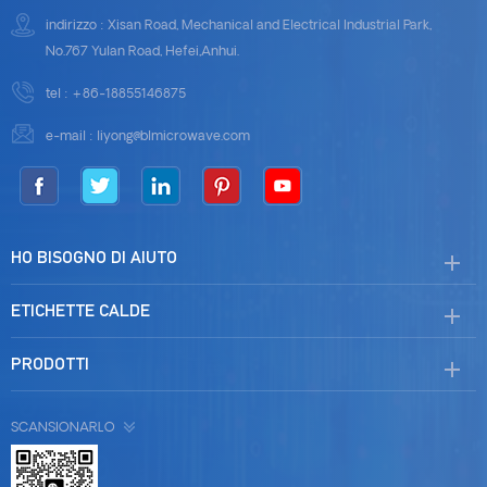
indirizzo : Xisan Road, Mechanical and Electrical Industrial Park,
No.767 Yulan Road, Hefei,Anhui.
tel :
+86-18855146875
e-mail :
liyong@blmicrowave.com
HO BISOGNO DI AIUTO
ETICHETTE CALDE
PRODOTTI
SCANSIONARLO