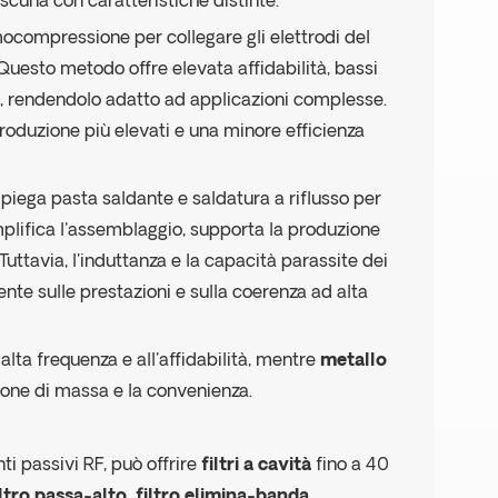
scuna con caratteristiche distinte.
rmocompressione per collegare gli elettrodi del
. Questo metodo offre elevata affidabilità, bassi
za, rendendolo adatto ad applicazioni complesse.
produzione più elevati e una minore efficienza
piega pasta saldante e saldatura a riflusso per
mplifica l'assemblaggio, supporta la produzione
 Tuttavia, l'induttanza e la capacità parassite dei
ente sulle prestazioni e sulla coerenza ad alta
 alta frequenza e all'affidabilità, mentre
metallo
ione di massa e la convenienza.
ti passivi RF, può offrire
filtri a cavità
fino a 40
ltro passa-alto, filtro elimina-banda.