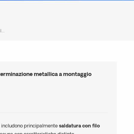
Qual È La Differenza Tra La Saldatura Con Filo D'oro E La Terminazione Metallica A Montaggio Superficiale Nei Filtri LTCC?
la terminazione metallica a montaggio
C
includono principalmente
saldatura con filo