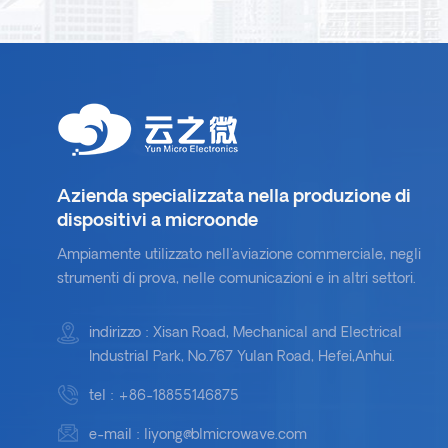
Azienda specializzata nella produzione di
dispositivi a microonde
Ampiamente utilizzato nell'aviazione commerciale, negli
strumenti di prova, nelle comunicazioni e in altri settori.
indirizzo : Xisan Road, Mechanical and Electrical
Industrial Park, No.767 Yulan Road, Hefei,Anhui.
tel :
+86-18855146875
e-mail :
liyong@blmicrowave.com