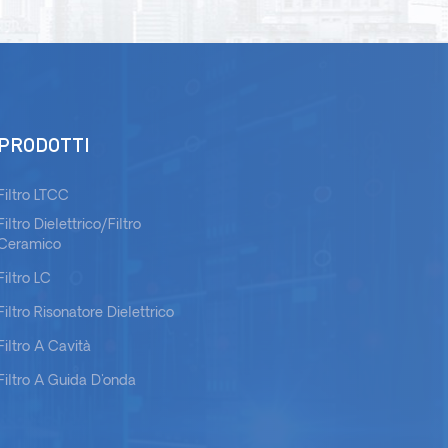
PRODOTTI
Filtro LTCC
Filtro Dielettrico/filtro
Ceramico
Filtro LC
Filtro Risonatore Dielettrico
Filtro A Cavità
Filtro A Guida D'onda