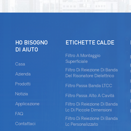
HO BISOGNO
ETICHETTE CALDE
DI AIUTO
Filtro A Montaggio
Superficiale
Casa
Filtro Di Reiezione Di Banda
Azienda
Del Risonatore Dielettrico
Prodotti
Filtro Passa Banda LTCC
Notizia
Filtro Passa Alto A Cavità
Applicazione
Filtro Di Reiezione Di Banda
Lc Di Piccole Dimensioni
FAQ
Filtro Di Reiezione Di Banda
Contattaci
Lc Personalizzato