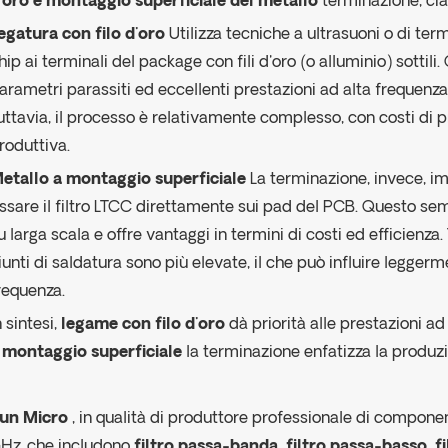
'oro e montaggio superficiale del metallo
terminazione, cia
egatura con filo d'oro
Utilizza tecniche a ultrasuoni o di te
hip ai terminali del package con fili d'oro (o alluminio) sottili
arametri parassiti ed eccellenti prestazioni ad alta frequen
uttavia, il processo è relativamente complesso, con costi di 
roduttiva.
etallo a montaggio superficiale
La terminazione, invece, im
issare il filtro LTCC direttamente sui pad del PCB. Questo se
u larga scala e offre vantaggi in termini di costi ed efficienza.
iunti di saldatura sono più elevate, il che può influire leggerm
requenza.
n sintesi,
legame con filo d'oro
dà priorità alle prestazioni ad
 montaggio superficiale
la terminazione enfatizza la produz
un Micro
, in qualità di produttore professionale di componen
Hz, che includono
filtro passa-banda, filtro passa-basso, fi