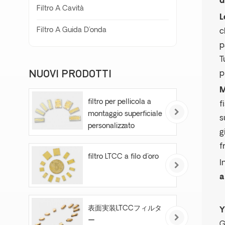
d
Filtro A Cavità
L
Filtro A Guida D'onda
c
p
T
NUOVI PRODOTTI
p
M
filtro per pellicola a
f
montaggio superficiale
s
personalizzato
g
f
filtro LTCC a filo d'oro
I
a
表面実装LTCCフィルタ
Y
ー
G