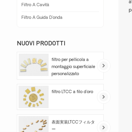
a
Filtro A Cavità
p
Filtro A Guida D'onda
NUOVI PRODOTTI
filtro per pellicola a
montaggio superficiale
personalizzato
filtro LTCC a filo d'oro
表面実装LTCCフィルタ
ー