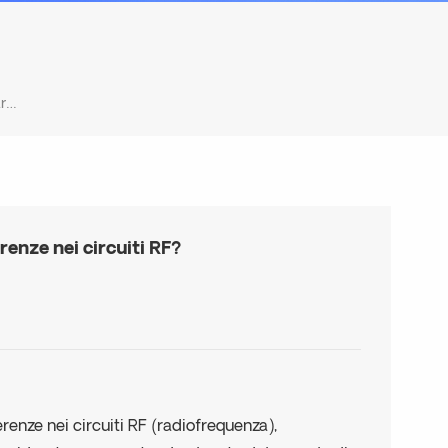
In Che Modo I Filtri Notch Aiutano A Eliminare Le Interferenze Nei Circuiti RF?
erenze nei circuiti RF?
ferenze nei circuiti RF (radiofrequenza),