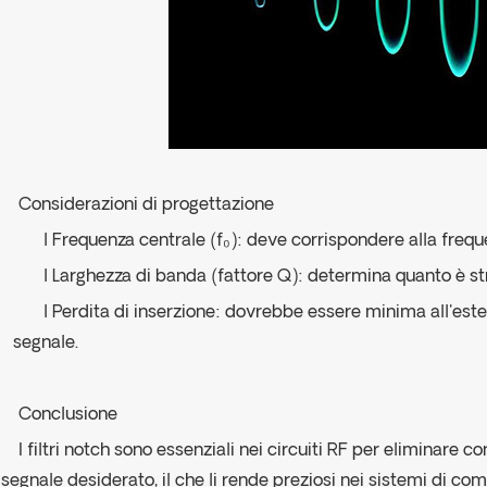
Considerazioni di progettazione
l Frequenza centrale (f₀): deve corrispondere alla frequ
l Larghezza di banda (fattore Q): determina quanto è str
l Perdita di inserzione: dovrebbe essere minima all'ester
segnale.
Conclusione
I filtri notch sono essenziali nei circuiti RF per eliminare 
l segnale desiderato, il che li rende preziosi nei sistemi di co